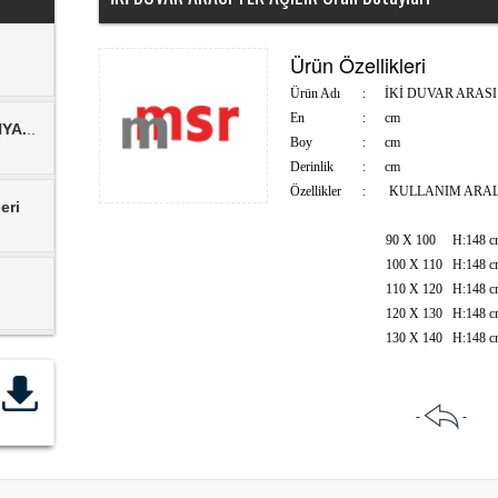
Ürün Özellikleri
Ürün Adı
:
İKİ DUVAR ARASI
En
:
cm
NYA.
..
Boy
:
cm
Derinlik
:
cm
Özellikler
:
KULLANIM ARAL
eri
90 X 100 H:148 cm
100 X 110 H:148 c
110 X 120 H:148 c
120 X 130 H:148 c
130 X 140 H:148 c
-
-