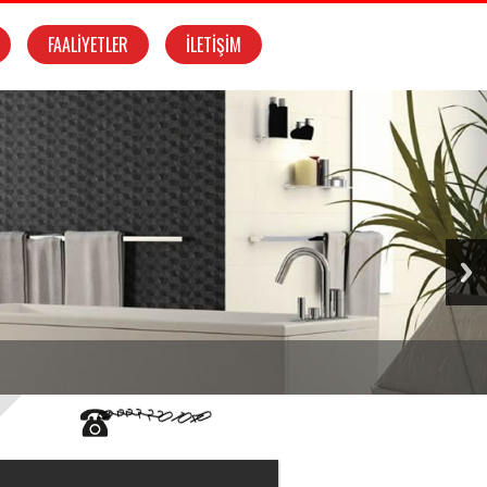
FAALİYETLER
İLETİŞİM