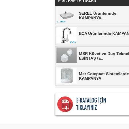
SEREL Ürünlerinde
KAMPANYA.
..
ECA Ürünlerinde KAMPA
MSR Küvet ve Duş Teknel
ESİNTAŞ ta
..
Msr Compact Sistemlerde
KAMPANYA
..
MSR Duşkabinlerde
KAMPANYA.
..
MSR Banyo Dolaplarında
KAMPANYA.
..