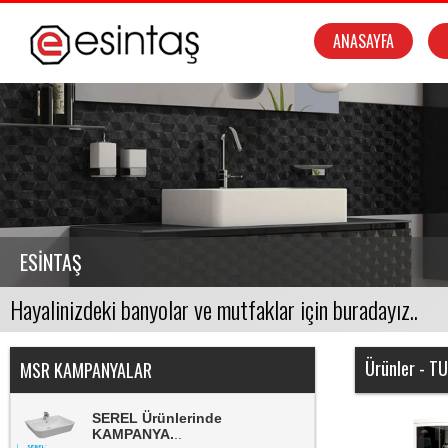
ANASAYFA
Msr Compact Sistemlerde
KAMPANYA
..
MSR Duşkabinlerde
KAMPANYA.
..
ESİNTAŞ
MSR Banyo Dolaplarında
KAMPANYA.
..
NSK Armatürlerinde
Ürünler - 
KAMPANYA.
..
MSR KAMPANYALAR
SEREL Ürünlerinde
KAMPANYA.
..