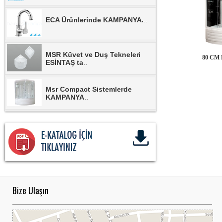
ECA Ürünlerinde KAMPANYA.
..
MSR Küvet ve Duş Tekneleri
80 CM
ESİNTAŞ ta
..
Msr Compact Sistemlerde
KAMPANYA
..
MSR Duşkabinlerde
KAMPANYA.
..
MSR Banyo Dolaplarında
KAMPANYA.
..
Bize Ulaşın
NSK Armatürlerinde
KAMPANYA.
..