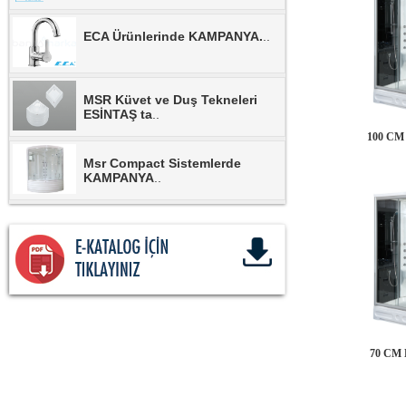
ECA Ürünlerinde KAMPANYA.
..
MSR Küvet ve Duş Tekneleri
ESİNTAŞ ta
..
100 C
Msr Compact Sistemlerde
KAMPANYA
..
MSR Duşkabinlerde
KAMPANYA.
..
MSR Banyo Dolaplarında
KAMPANYA.
..
NSK Armatürlerinde
70 CM
KAMPANYA.
..