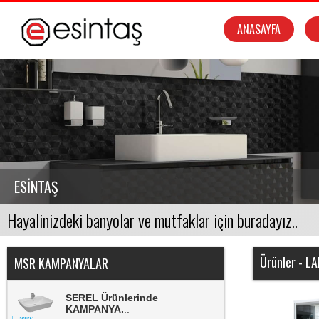
ANASAYFA
Msr Compact Sistemlerde
KAMPANYA
..
MSR Duşkabinlerde
KAMPANYA.
..
ESİNTAŞ
MSR Banyo Dolaplarında
KAMPANYA.
..
NSK Armatürlerinde
Ürünler - L
KAMPANYA.
..
MSR KAMPANYALAR
SEREL Ürünlerinde
KAMPANYA.
..