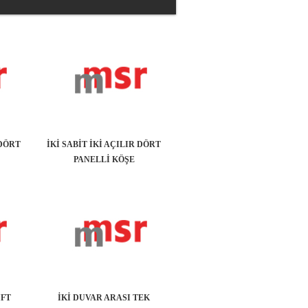
 DÖRT
İKİ SABİT İKİ AÇILIR DÖRT
PANELLİ KÖŞE
İFT
İKİ DUVAR ARASI TEK