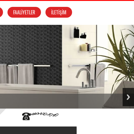
FAALİYETLER
İLETİŞİM