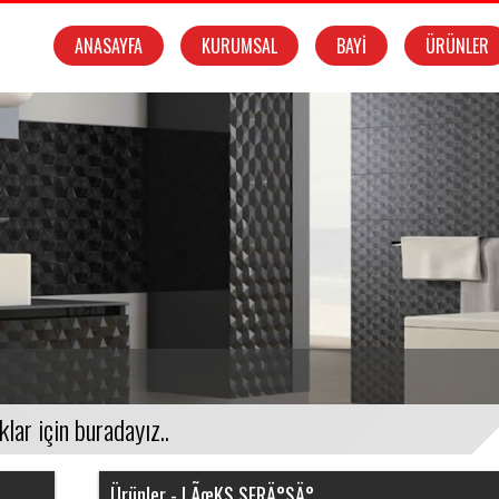
ANASAYFA
KURUMSAL
BAYİ
ÜRÜNLER
Ürünler - LÃœKS SERÄ°SÄ°