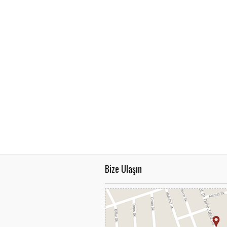
NSK Armatürlerinde
KAMPANYA.
..
Bize Ulaşın