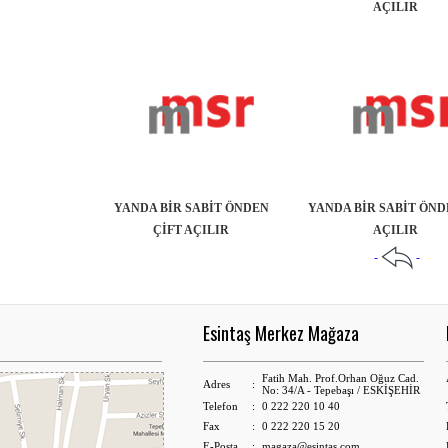
AÇILIR
YANDA BİR SABİT ÖNDEN
YANDA BİR SABİT ÖND
ÇİFT AÇILIR
AÇILIR
-
-
Esintaş Merkez Mağaza
Fatih Mah. Prof.Orhan Oğuz Cad.
Adres
:
No: 34/A - Tepebaşı / ESKİŞEHİR
Telefon
:
0 222 220 10 40
Fax
:
0 222 220 15 20
E-Posta
:
magaza@esintas.com