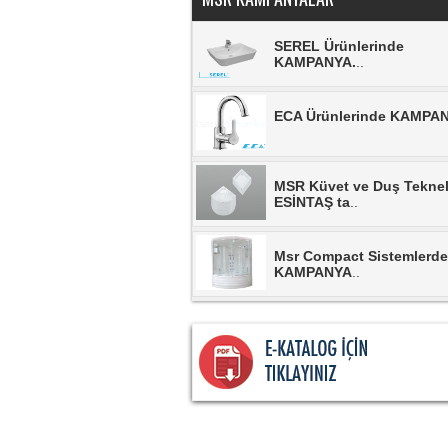
SEREL Ürünlerinde
KAMPANYA.
..
ECA Ürünlerinde KAMPA
MSR Küvet ve Duş Teknel
ESİNTAŞ ta
..
Msr Compact Sistemlerde
KAMPANYA
..
MSR Duşkabinlerde
KAMPANYA.
..
MSR Banyo Dolaplarında
KAMPANYA.
..