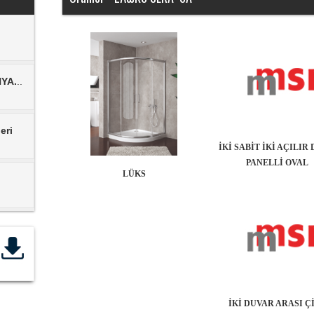
NYA.
..
eri
İKİ SABİT İKİ AÇILIR
PANELLİ OVAL
LÜKS
İKİ DUVAR ARASI Ç