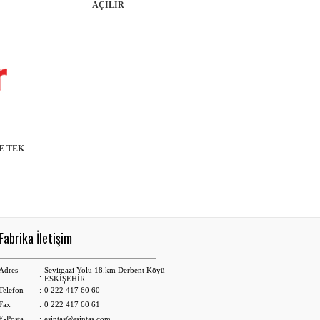
AÇILIR
E TEK
Fabrika İletişim
Adres
Seyitgazi Yolu 18.km Derbent Köyü
:
ESKİŞEHİR
Telefon
:
0 222 417 60 60
Fax
:
0 222 417 60 61
E-Posta
:
esintas@esintas.com