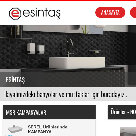
ANASAYFA
Msr Compact Sistemlerde
KAMPANYA
..
MSR Duşkabinlerde
KAMPANYA.
..
ESİNTAŞ
MSR Banyo Dolaplarında
KAMPANYA.
..
NSK Armatürlerinde
Ürünler - N
KAMPANYA.
..
MSR KAMPANYALAR
SEREL Ürünlerinde
KAMPANYA.
..