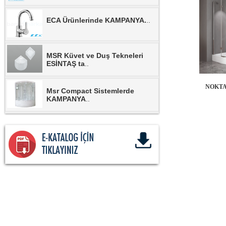
ECA Ürünlerinde KAMPANYA.
..
MSR Küvet ve Duş Tekneleri
ESİNTAŞ ta
..
NOKTA
Msr Compact Sistemlerde
KAMPANYA
..
MSR Duşkabinlerde
KAMPANYA.
..
MSR Banyo Dolaplarında
KAMPANYA.
..
NSK Armatürlerinde
KAMPANYA.
..