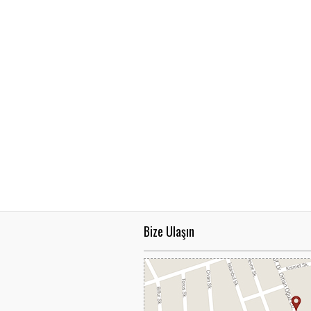
NSK Armatürlerinde
KAMPANYA.
..
Bize Ulaşın