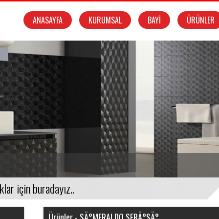
ANASAYFA
KURUMSAL
BAYİ
ÜRÜNLER
Ürünler - SÄ°MERALDO SERÄ°SÄ°