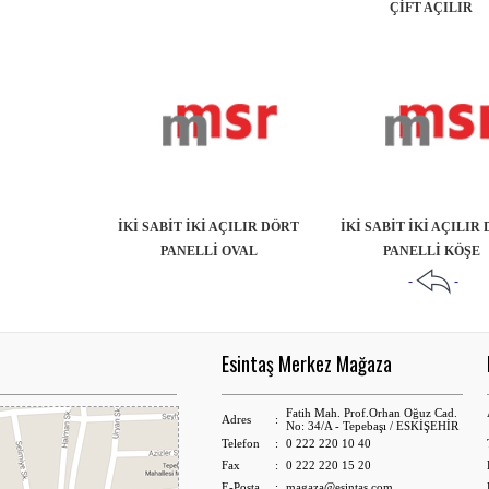
ÇİFT AÇILIR
İKİ SABİT İKİ AÇILIR DÖRT
İKİ SABİT İKİ AÇILIR
PANELLİ OVAL
PANELLİ KÖŞE
-
-
Esintaş Merkez Mağaza
Fatih Mah. Prof.Orhan Oğuz Cad.
Adres
:
No: 34/A - Tepebaşı / ESKİŞEHİR
Telefon
:
0 222 220 10 40
Fax
:
0 222 220 15 20
E-Posta
:
magaza@esintas.com