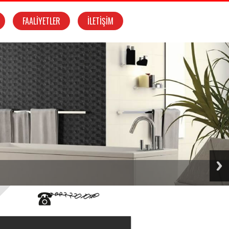
FAALİYETLER
İLETİŞİM