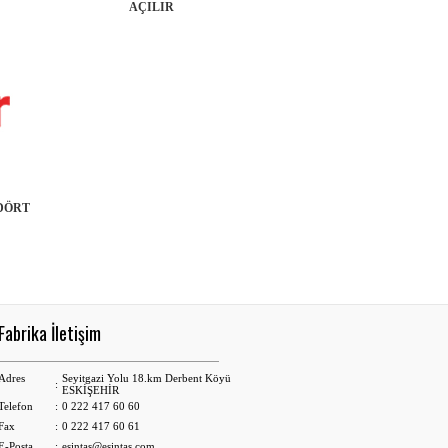
AÇILIR
 DÖRT
Fabrika İletişim
Adres
Seyitgazi Yolu 18.km Derbent Köyü
:
ESKİŞEHİR
Telefon
:
0 222 417 60 60
Fax
:
0 222 417 60 61
E-Posta
:
esintas@esintas.com