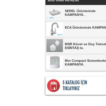
SEREL Ürünlerinde
KAMPANYA.
..
ECA Ürünlerinde KAMPA
MSR Küvet ve Duş Teknel
ESİNTAŞ ta
..
Msr Compact Sistemlerde
KAMPANYA
..
MSR Duşkabinlerde
KAMPANYA.
..
MSR Banyo Dolaplarında
KAMPANYA.
..