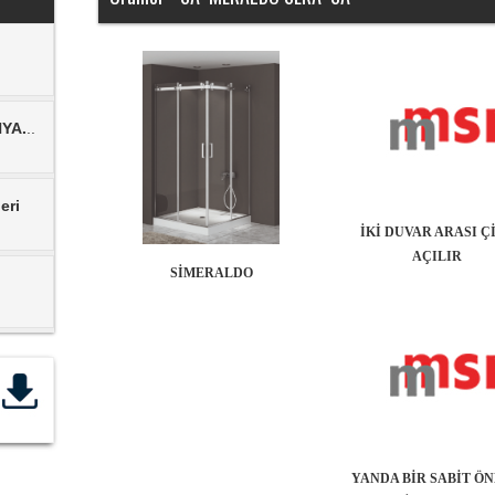
NYA.
..
eri
İKİ DUVAR ARASI Ç
AÇILIR
SİMERALDO
YANDA BİR SABİT Ö