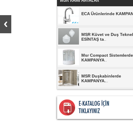
MSR Küvet ve Duş Teknel
ESİNTAŞ ta
..
Msr Compact Sistemlerde
KAMPANYA
..
MSR Duşkabinlerde
KAMPANYA.
..
MSR Banyo Dolaplarında
KAMPANYA.
..
NSK Armatürlerinde
KAMPANYA.
..