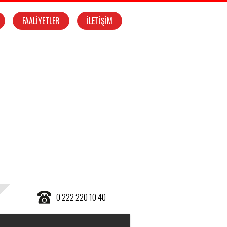
FAALİYETLER
İLETİŞİM