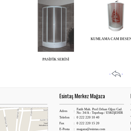
KUMLAMA CAM DESEN
PASİFİK SERİSİ
-
-
Esintaş Merkez Mağaza
Fatih Mah. Prof.Orhan Oğuz Cad.
Adres
:
No: 34/A - Tepebaşı / ESKİŞEHİR
Telefon
:
0 222 220 10 40
Fax
:
0 222 220 15 20
E-Posta
:
magaza@esintas.com