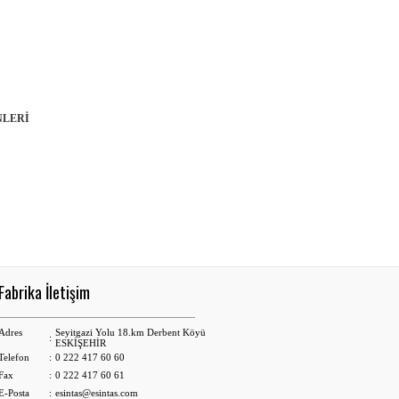
LERİ
Fabrika İletişim
Adres
Seyitgazi Yolu 18.km Derbent Köyü
:
ESKİŞEHİR
Telefon
:
0 222 417 60 60
Fax
:
0 222 417 60 61
E-Posta
:
esintas@esintas.com