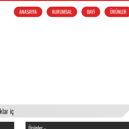
ANASAYFA
KURUMSAL
BAYİ
ÜRÜNLER
NYA.
..
Ürünler -