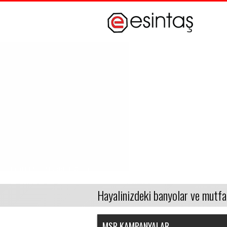
Msr Compact Sistemlerde
KAMPANYA
..
MSR Duşkabinlerde
KAMPANYA.
..
MSR Banyo Dolaplarında
KAMPANYA.
..
NSK Armatürlerinde
KAMPANYA.
..
ESİNTAŞ
SEREL Ürünlerinde
KAMPANYA.
..
ECA Ürünlerinde KAMPA
MSR KAMPANYALAR