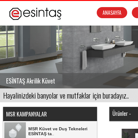
KAMPANYA
..
ANASAYFA
MSR Duşkabinlerde
KAMPANYA.
..
MSR Banyo Dolaplarında
KAMPANYA.
..
NSK Armatürlerinde
KAMPANYA.
..
ESİNTAŞ
SEREL Ürünlerinde
KAMPANYA.
..
ECA Ürünlerinde KAMPANYA.
..
Ürünler -
MSR KAMPANYALAR
MSR Küvet ve Duş Tekneleri
ESİNTAŞ ta
..