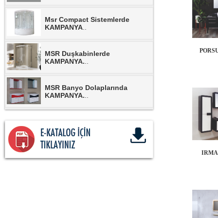
Msr Compact Sistemlerde
KAMPANYA
..
PORSU
MSR Duşkabinlerde
KAMPANYA.
..
MSR Banyo Dolaplarında
KAMPANYA.
..
NSK Armatürlerinde
KAMPANYA.
..
IRMA